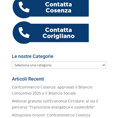
b
dI
A
a
n
k.
o
di
o
n
p
m
g
c
o
vi
o
p
er
o
M
di
k
m
ai
l
Le nostre Categorie
Le
nostre
Categorie
Articoli Recenti
Confcommercio Cosenza: approvati il Bilancio
Consuntivo 2025 e il Bilancio Sociale
Webinar gratuito sull’Economia Circolare: al via il
percorso “Transizione energetica e sostenibile”
Attivazione tirocini: Confcommercio Cosenza