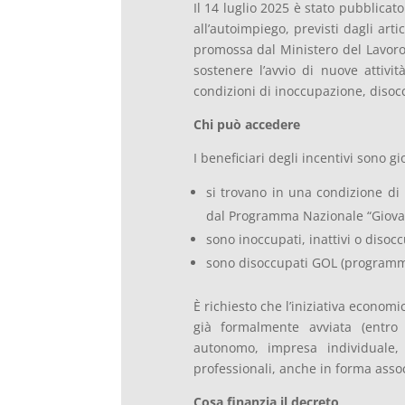
Il 14 luglio 2025 è stato pubblicato
all’autoimpiego, previsti dagli art
promossa dal Ministero del Lavoro 
sostenere l’avvio di nuove attivit
condizioni di inoccupazione, disocc
Chi può accedere
I beneficiari degli incentivi sono 
si trovano in una condizione di 
dal Programma Nazionale “Giovan
sono inoccupati, inattivi o disocc
sono disoccupati GOL (programma
È richiesto che l’iniziativa econo
già formalmente avviata (entr
autonomo, impresa individuale, 
professionali, anche in forma assoc
Cosa finanzia il decreto