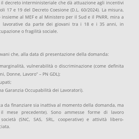
 il decreto interministeriale che dà attuazione agli incentivi
icoli 17 e 19 del Decreto Coesione (D.L. 60/2024). La misura,
insieme al MEF e al Ministero per il Sud e il PNRR, mira a
à lavorative da parte dei giovani tra i 18 e i 35 anni, in
upazione o fragilità sociale.
giovani che, alla data di presentazione della domanda:
marginalità, vulnerabilità o discriminazione (come definita
i, Donne, Lavoro” – PN GDL);
upati;
 Garanzia Occupabilità dei Lavoratori).
mica da finanziare sia inattiva al momento della domanda, ma
o il mese precedente). Sono ammesse forme di lavoro
società (SNC, SAS, SRL, cooperative) e attività libero-
iata.