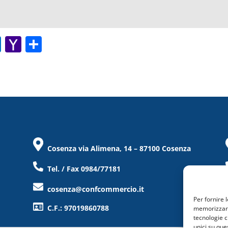
O
Y
C
ut
a
o
lo
h
n
o
o
di
k.
o
vi
c
M
di
o
ai
Cosenza via Alimena, 14 – 87100 Cosenza
m
l
Tel. / Fax 0984/77181
cosenza@confcommercio.it
Per fornire 
C.F.: 97019860788
memorizzare 
tecnologie c
unici su que