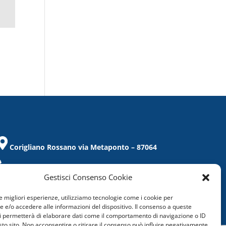
Corigliano Rossano via Metaponto – 87064
Tel. / Fax 0983/859021
Gestisci Consenso Cookie
corigliano@confcommercio.cs.it
le migliori esperienze, utilizziamo tecnologie come i cookie per
C.F.: 97019860788
e/o accedere alle informazioni del dispositivo. Il consenso a queste
i permetterà di elaborare dati come il comportamento di navigazione o ID
sto sito. Non acconsentire o ritirare il consenso può influire negativamente