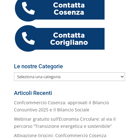
b
dI
A
a
n
k.
o
di
o
n
p
m
g
c
o
vi
o
p
er
o
M
di
k
m
ai
l
Le nostre Categorie
Le
nostre
Categorie
Articoli Recenti
Confcommercio Cosenza: approvati il Bilancio
Consuntivo 2025 e il Bilancio Sociale
Webinar gratuito sull’Economia Circolare: al via il
percorso “Transizione energetica e sostenibile”
Attivazione tirocini: Confcommercio Cosenza