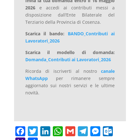
Invia la tua domanda entro il 16 maggio
2026
e accedi ai contributi messi a
disposizione dall’Ente Bilaterale del
Terziario della Provincia di Cosenza.
Scarica il bando:
BANDO_Contributi ai
Lavoratori_2026
Scarica il modello di domanda:
Domanda_Contributi ai Lavoratori_2026
Ricorda di iscriverti al nostro
canale
WhatsApp
per rimanere sempre
aggiornato sui nostri servizi e le ultime
novità.
F
T
Li
W
G
T
M
O