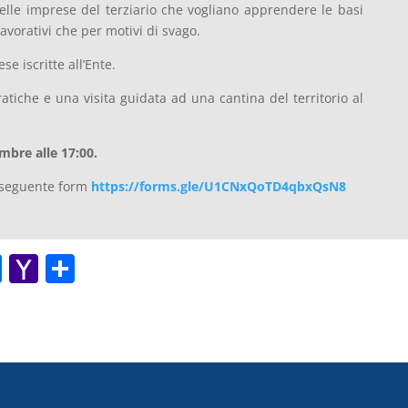
 delle imprese del terziario che vogliano apprendere le basi
avorativi che per motivi di svago.
se iscritte all’Ente.
ratiche e una visita guidata ad una cantina del territorio al
mbre alle 17:00.
 seguente form
https://forms.gle/U1CNxQoTD4qbxQsN8
O
Y
C
ut
a
o
lo
h
n
o
o
di
k.
o
vi