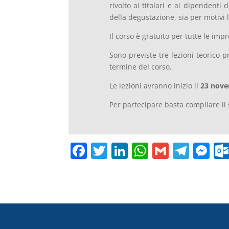
rivolto ai titolari e ai dipendenti
della degustazione, sia per motivi l
Il corso è gratuito per tutte le impre
Sono previste tre lezioni teorico p
termine del corso.
Le lezioni avranno inizio il
23 nove
Per partecipare basta compilare il
F
T
Li
W
G
T
M
a
w
n
h
m
el
e
c
itt
k
at
ai
e
ss
e
er
e
s
l
gr
e
b
dI
A
a
n