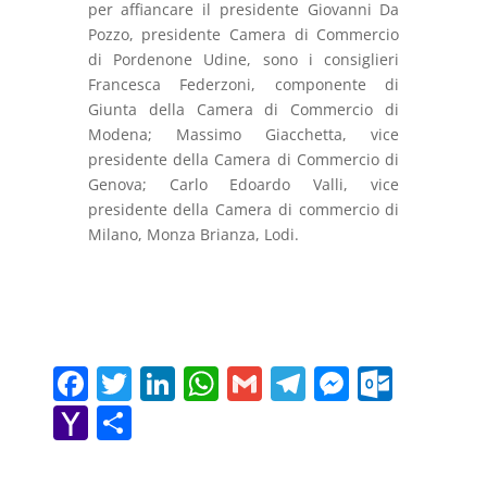
per affiancare il presidente Giovanni Da
Pozzo, presidente Camera di Commercio
di Pordenone Udine, sono i consiglieri
Francesca Federzoni, componente di
Giunta della Camera di Commercio di
Modena; Massimo Giacchetta, vice
presidente della Camera di Commercio di
Genova; Carlo Edoardo Valli, vice
presidente della Camera di commercio di
Milano, Monza Brianza, Lodi.
F
T
Li
W
G
T
M
O
a
w
n
h
m
el
e
ut
Y
C
c
itt
k
at
ai
e
ss
lo
a
o