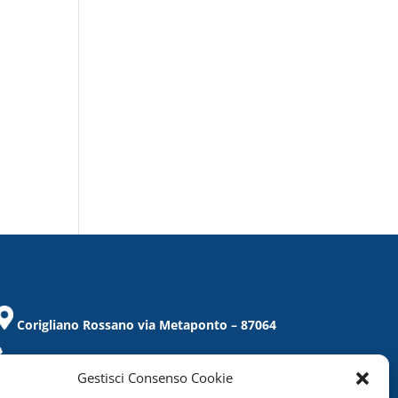
Corigliano Rossano via Metaponto – 87064
Tel. / Fax 0983/859021
Gestisci Consenso Cookie
corigliano@confcommercio.cs.it