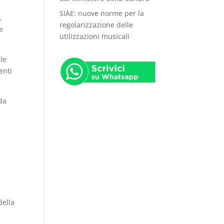
SIAE: nuove norme per la
,
regolarizzazione delle
e
utilizzazioni musicali
 le
enti
 da
della