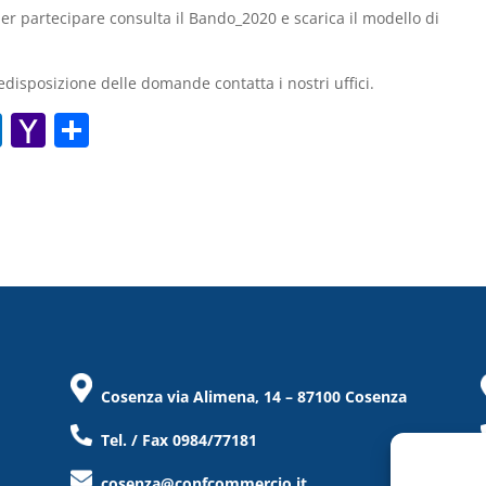
r partecipare consulta il Bando_2020 e scarica il modello di
edisposizione delle domande contatta i nostri uffici.
O
Y
C
ut
a
o
lo
h
n
o
o
di
k.
o
vi
c
M
di
o
ai
m
l
Cosenza via Alimena, 14 – 87100 Cosenza
Tel. / Fax 0984/77181
cosenza@confcommercio.it