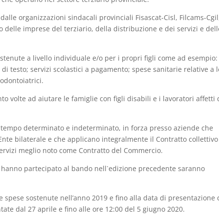
alle organizzazioni sindacali provinciali Fisascat-Cisl, Filcams-Cgil
 delle imprese del terziario, della distribuzione e dei servizi e dell
sostenute a livello individuale e/o per i propri figli come ad esempio:
i di testo; servizi scolastici a pagamento; spese sanitarie relative a l
 odontoiatrici.
o volte ad aiutare le famiglie con figli disabili e i lavoratori affetti
 a tempo determinato e indeterminato, in forza presso aziende che
ll’Ente bilaterale e che applicano integralmente il Contratto collettivo
 Servizi meglio noto come Contratto del Commercio.
e hanno partecipato al bando nell`edizione precedente saranno
le spese sostenute nell’anno 2019 e fino alla data di presentazione 
te dal 27 aprile e fino alle ore 12:00 del 5 giugno 2020.