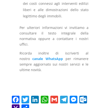
dei costi connessi agli interventi edilizi
liberi e alle dimostrazioni dello stato
legittimo degli immobili.
Per ulteriori informazioni vi invitiamo a
consultare il testo integrale della
normativa oppure a contattare i nostri
uffici.
Ricorda inoltre di iscriverti al
nostro
canale WhatsApp
per rimanere
sempre aggiornato sui nostri servizi e le
ultime novità.
F
T
Li
W
G
T
M
O
a
w
n
h
m
el
e
ut